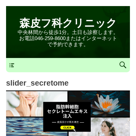
森皮フ科クリニック
中央林間から徒歩1分。土日も診察します。
お電話046-259-8600またはインターネット
で予約できます。
森皮フ科クリニックメニュー
slider_secretome