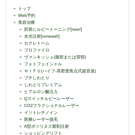
トップ
Web予約
美容治療
肝斑にルビートーニング[new!]
水光注射[renewal!]
セクレトーム
プロファイロ
ヴァンキッシュ(腹部または背部)
フォトフェイシャル
ＨＩＦＵ(ハイフ-高密度焦点式超音波)
プチしわとり
しわとりプレミアム
ヒアルロン酸注入
Qスイッチルビーレーザー
CO2フラクショナルレーザー
イソトレチノイン
医療レーザー脱毛
A型ボツリヌス製剤注射
ショッピングリフト