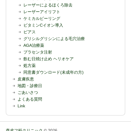
レーザーによるほくろ除去
レーザーアイリフト
ケミカルピーリング
ビタミンCイオン導入
ピアス
グリシルグリシンによる毛穴治療
AGA治療薬
プラセンタ注射
飲む日焼け止め ヘリオケア
処方薬
同意書ダウンロード(未成年の方)
皮膚疾患
地図・診療日
ごあいさつ
よくある質問
Link
森皮フ科クリニック
© 2026