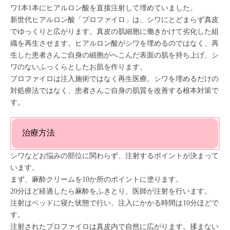
ワ1本1本にヒアルロン酸を直接注射して埋めていました。
新世代ヒアルロン酸「プロファイロ」は、シワにとどまらず真皮
でゆっくりと広がります。真皮の肌細胞に働きかけて劣化した組
織を再生させます。ヒアルロン酸がシワを埋めるのではなく、再
生した患者さんご自身の細胞がへこんだ表面の肌を持ち上げ、シ
ワのないふっくらとしたお肌を作ります。
プロファイロは注入施術ではなく再生医療。シワを埋めるだけの
対処療法ではなく、患者さんご自身の肌質を改善する根本対策で
す。
治療方法
シワなどお悩みの部位に関わらず、注射するポイントが決まって
います。
まず、麻酔クリームを10か所のポイントに塗ります。
20分ほど経過したら麻酔をふきとり、医師が注射を行います。
注射はベッドに寝た状態で行い、注入にかかる時間は10分ほどで
す。
注射されたプロファイロは真皮内で自然に広がります。揉まない