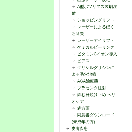
A型ボツリヌス製剤注
射
ショッピングリフト
レーザーによるほく
ろ除去
レーザーアイリフト
ケミカルピーリング
ビタミンCイオン導入
ピアス
グリシルグリシンに
よる毛穴治療
AGA治療薬
プラセンタ注射
飲む日焼け止め ヘリ
オケア
処方薬
同意書ダウンロード
(未成年の方)
皮膚疾患