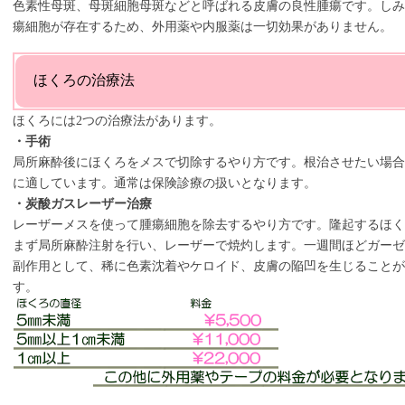
色素性母斑、母斑細胞母斑などと呼ばれる皮膚の良性腫瘍です。し
瘍細胞が存在するため、外用薬や内服薬は一切効果がありません。
ほくろの治療法
ほくろには2つの治療法があります。
・手術
局所麻酔後にほくろをメスで切除するやり方です。根治させたい場
に適しています。通常は保険診療の扱いとなります。
・炭酸ガスレーザー治療
レーザーメスを使って腫瘍細胞を除去するやり方です。隆起するほ
まず局所麻酔注射を行い、レーザーで焼灼します。一週間ほどガーゼ
副作用として、稀に色素沈着やケロイド、皮膚の陥凹を生じることが
す。