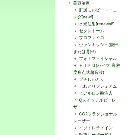
美容治療
肝斑にルビートーニ
ング[new!]
水光注射[renewal!]
セクレトーム
プロファイロ
ヴァンキッシュ(腹部
または背部)
フォトフェイシャル
ＨＩＦＵ(ハイフ-高密
度焦点式超音波)
プチしわとり
しわとりプレミアム
ヒアルロン酸注入
Qスイッチルビーレー
ザー
CO2フラクショナル
レーザー
イソトレチノイン
医療レーザー脱毛