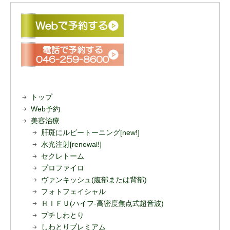
トップ
Web予約
美容治療
肝斑にルビートーニング[new!]
水光注射[renewal!]
セクレトーム
プロファイロ
ヴァンキッシュ(腹部または背部)
フォトフェイシャル
ＨＩＦＵ(ハイフ-高密度焦点式超音波)
プチしわとり
しわとりプレミアム