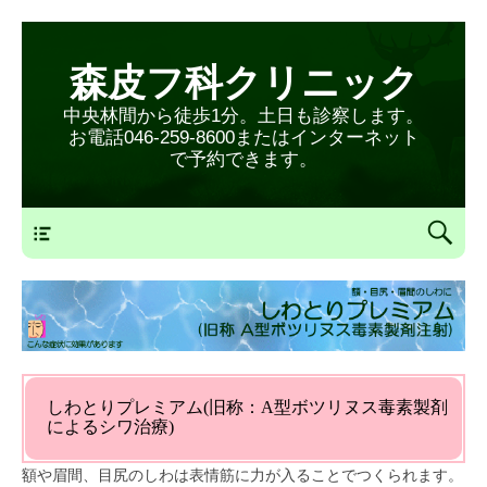
森皮フ科クリニック
中央林間から徒歩1分。土日も診察します。
お電話046-259-8600またはインターネット
で予約できます。
森皮フ科クリニックメニュー
しわとりプレミアム(旧称：A型ボツリヌス毒素製剤
によるシワ治療)
額や眉間、目尻のしわは表情筋に力が入ることでつくられます。