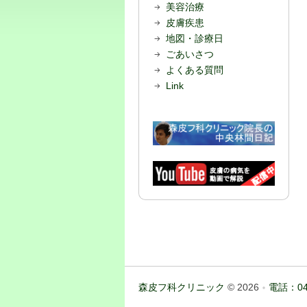
美容治療
皮膚疾患
地図・診療日
ごあいさつ
よくある質問
Link
森皮フ科クリニック
© 2026
電話：04