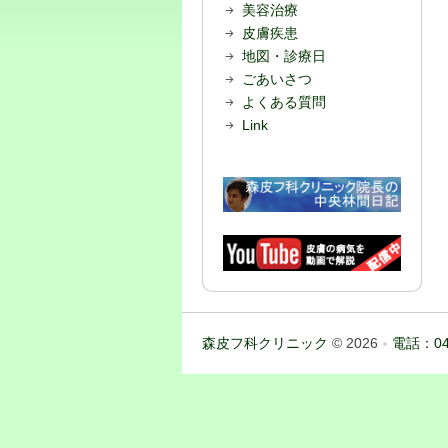
美容治療
皮膚疾患
地図・診療日
ごあいさつ
よくある質問
Link
森皮フ科クリニック
© 2026
電話：04