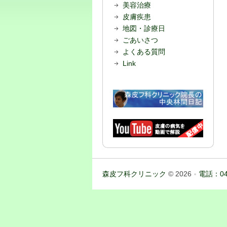
美容治療
皮膚疾患
地図・診療日
ごあいさつ
よくある質問
Link
森皮フ科クリニック
© 2026
電話：04