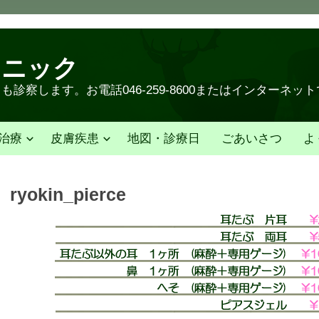
リニック
診察します。お電話046-259-8600またはインターネッ
治療
皮膚疾患
地図・診療日
ごあいさつ
よ
ryokin_pierce