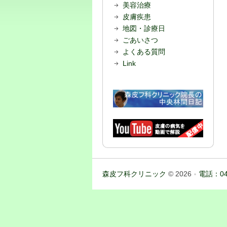
美容治療
皮膚疾患
地図・診療日
ごあいさつ
よくある質問
Link
森皮フ科クリニック
© 2026
電話：04