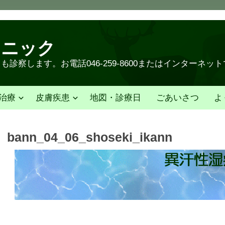
リニック
診察します。お電話046-259-8600またはインターネッ
治療
皮膚疾患
地図・診療日
ごあいさつ
よ
bann_04_06_shoseki_ikann