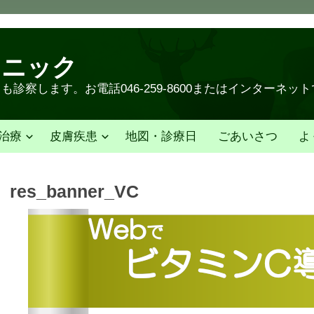
リニック
診察します。お電話046-259-8600またはインターネッ
治療
皮膚疾患
地図・診療日
ごあいさつ
よ
res_banner_VC