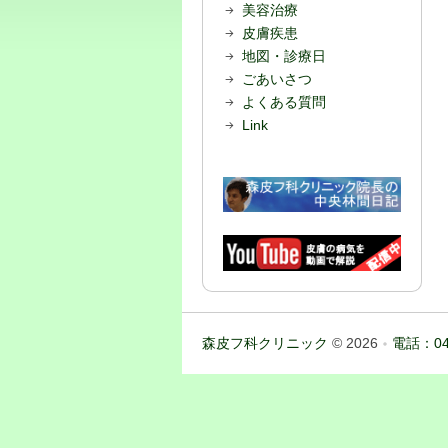
美容治療
皮膚疾患
地図・診療日
ごあいさつ
よくある質問
Link
森皮フ科クリニック
© 2026
電話：04