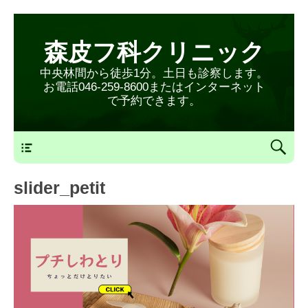
森皮フ科クリニック
中央林間から徒歩1分。土日も診察します。
お電話046-259-8600またはインターネット
で予約できます。
森皮フ科クリニックメニュー
slider_petit